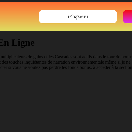
เข้าสู่ระบบ
En Ligne
tiplicateurs de gains et les Cascades sont actifs dans le tour de bonus
nt des touches inquiétantes de narration environnementale même si je ne 
ecter si vous ne voulez pas perdre les fonds bonus, à accéder à la sectio