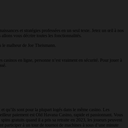
ssances et stratégies professées en un seul texte. Jetez un œil à nos
allons vous décrire toutes les fonctionnalités.
urs le malheur de Joe Theismann.
s casinos en ligne, personne n’est vraiment en sécurité. Pour jouer à
ssé.
 et qu’ils sont pour la plupart logés dans le même casino. Les
e meilleur paiement est Old Havana Casino, rapide et passionnant. Vous
ins gratuits quand il a pris sa retraite en 2023, les joueurs peuvent
ent participer à un tour de tournoi de machines à sous d’une minute