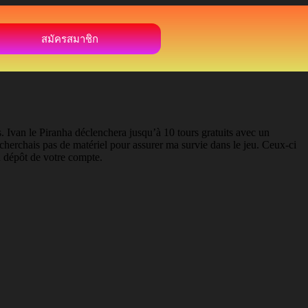
สมัครสมาชิก
. Ivan le Piranha déclenchera jusqu’à 10 tours gratuits avec un
cherchais pas de matériel pour assurer ma survie dans le jeu. Ceux-ci
n dépôt de votre compte.