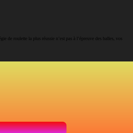
 de roulette la plus réussie n’est pas à l’épreuve des balles, vos