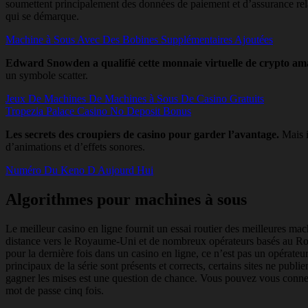
soumettent principalement des données de paiement et d’assurance rela
qui se démarque.
Machine à Sous Avec Des Bobines Supplémentaires Ajoutées
Edward Snowden a qualifié cette monnaie virtuelle de crypto amate
un symbole scatter.
Jeux De Machines De Machines à Sous De Casino Gratuits
Tropezia Palace Casino No Deposit Bonus
Les secrets des croupiers de casino pour garder l’avantage.
Mais i
d’animations et d’effets sonores.
Numéro Du Keno D Aujourd Hui
Algorithmes pour machines à sous
Le meilleur casino en ligne fournit un essai routier des meilleures ma
distance vers le Royaume-Uni et de nombreux opérateurs basés au Roy
pour la dernière fois dans un casino en ligne, ce n’est pas un opérateu
principaux de la série sont présents et corrects, certains sites ne pub
gagner les mises est une question de chance. Vous pouvez vous connecte
mot de passe cinq fois.