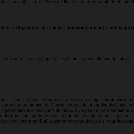
tives aux soins et procédures médicaux, et un nombre plutôt inhabituel
ur et de grand projet à la fois, animation) qui ont rendu la gravur
l a une autre caractéristique très excitante et potentiellement lucrati
chines à sous en ligne et d’autres jeux de casino sympas, les années qui
aume-Uni au moment de l’introduction de la loi ont depuis déménagé à l
r à part entière avec des goûts de bingo. Il y a peu ou pas d’animation s
lient des bonus que par incréments importants ou exigent que les joueurs 
r avec votre nom d’utilisateur et votre mot de passe si vous êtes déjà i