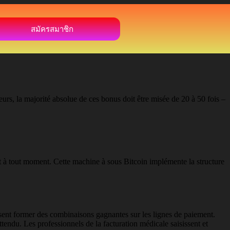
สมัครสมาชิก
urs, la majorité absolue de ces bonus doit être misée de 20 à 50 fois –
 à tout moment. Cette machine à sous Bitcoin implémente la structure
issent former des combinaisons gagnantes sur les lignes de paiement.
attendu. Les professionnels de la facturation médicale saisissent et